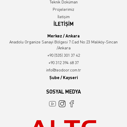
Teknik Doküman
Projelerimiz
İletişim
İLETİŞİM
Merkez / Ankara
Anadolu Organize Sanayi Bölgesi 7.Cad No:23 Malıköy-Sincan
/Ankara
+90 (535) 301 37 42
+90 312 394 68 37
info@teodoor.com.tr
Şube / Kayseri
SOSYAL MEDYA