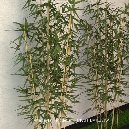
AnaSayfa
Modeller
PİVOT DATÇA KAPI